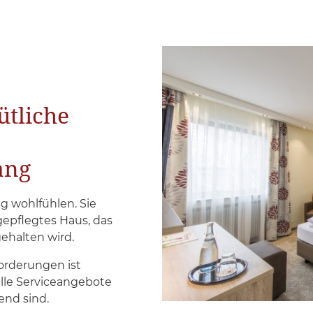
tliche
ang
ig wohlfühlen. Sie
gepflegtes Haus, das
ehalten wird.
orderungen ist
alle Serviceangebote
end sind.