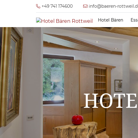
+49 741 174600
info@baeren-rottweil.d
Hotel Bären
Ess
HOTE